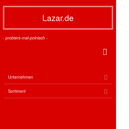
Lazar.de
- probiers-mal-polnisch -
Poppup
the
search
form
expand
Unternehmen
child
menu
expand
Sortiment
child
menu